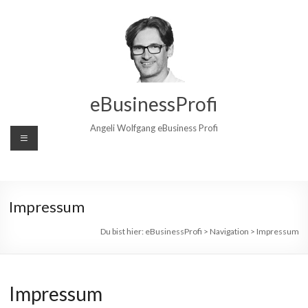
Zum
Inhalt
wechseln
eBusinessProfi
Angeli Wolfgang eBusiness Profi
Impressum
Du bist hier:
eBusinessProfi
>
Navigation
>
Impressum
Impressum