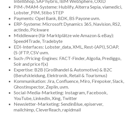
IntelliShop, SAP hybris, IBM WebSphere, OXID
PIM-/MAM-Systeme: Hublify, Alterra Sepia, viamedici,
Lobster_PIM, Stibo STEP
Payments: Opel Bank, BDK, BS Payone uvm.
ERP-Systeme: Microsoft Dynamics 365, Navision, RS2,
actindo, Pickware
Middleware (für Marktplätze wie Amazon & eBay):
Speed4Trade, Tradebyte
EDI-Interfaces: Lobster_data, XML, Rest-(API), SOAP,
(S-)FTP, CSV uvm.
Such-/Pricing-Engines: FACT-Finder, Algolia, Prediggo,
Solr and price f(x)
Expertise: B2B (Großhandel & Automotive) & B2C
(Berufskleidung, Elektronik, Retail & Tourismus)
Kommunikation: Jira, Confluence, Miro, Firepoker, Slack,
Ghostinspector, Zeplin, uvm.
Social-Media-Marketing: Instagram, Facebook,
YouTube, LinkedIn, Xing, Twitter
Newsletter-Marketing: SendinBlue, episerver,
mailchimp, CleverReach, rapidmail