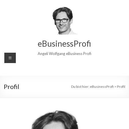
Zum
Inhalt
wechseln
eBusinessProfi
Angeli Wolfgang eBusiness Profi
Profil
Du bist hier:
eBusinessProfi
>
Profil