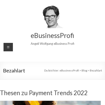
Zum
Inhalt
wechseln
eBusinessProfi
Angeli Wolfgang eBusiness Profi
Bezahlart
Du bist hier:
eBusinessProfi
>
Blog
>
Bezahlart
Thesen zu Payment Trends 2022