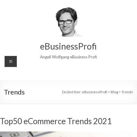
Zum
Inhalt
wechseln
eBusinessProfi
Angeli Wolfgang eBusiness Profi
Trends
Du bist hier:
eBusinessProfi
>
Blog
>
Trends
Top50 eCommerce Trends 2021