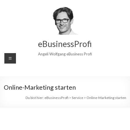
Zum
Inhalt
wechseln
eBusinessProfi
Angeli Wolfgang eBusiness Profi
Online-Marketing starten
Du bist hier:
eBusinessProfi
>
Service
>
Online-Marketing starten