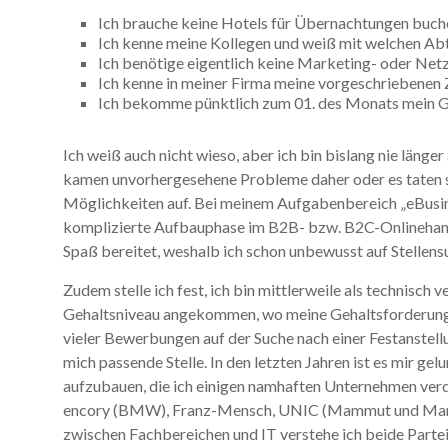
Ich brauche keine Hotels für Übernachtungen buchen
Ich kenne meine Kollegen und weiß mit welchen Abt
Ich benötige eigentlich keine Marketing- oder Net
Ich kenne in meiner Firma meine vorgeschriebenen 
Ich bekomme pünktlich zum 01. des Monats mein Gel
Ich weiß auch nicht wieso, aber ich bin bislang nie länge
kamen unvorhergesehene Probleme daher oder es taten s
Möglichkeiten auf. Bei meinem Aufgabenbereich „eBusin
komplizierte Aufbauphase im B2B- bzw. B2C-Onlinehandel
Spaß bereitet, weshalb ich schon unbewusst auf Stellensu
Zudem stelle ich fest, ich bin mittlerweile als technisch
Gehaltsniveau angekommen, wo meine Gehaltsforderunge
vieler Bewerbungen auf der Suche nach einer Festanstellu
mich passende Stelle. In den letzten Jahren ist es mir gel
aufzubauen, die ich einigen namhaften Unternehmen verda
encory (BMW), Franz-Mensch, UNIC (Mammut und Manor)
zwischen Fachbereichen und IT verstehe ich beide Parte