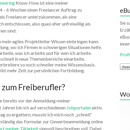
neering
Know-How ist eine meiner
eBu
4 – 6 Wochen einen Freelancer Auftrag zu
 als Freelancer unterzukommen, als eine
Sie s
 entschlossen, also quasi eher unfreiwillig als
Erzäh
hen sind:
eBusi
h mein agiles Projektleiter Wissen einbringen kann.
inner
ng, wo ich Firmen in schwierigen Situationen helfe.
rbeite, was ich arbeite und für wen ich arbeite.
Profi
h schnell in neue Themenbereiche einarbeite.
erbreitere so noch schneller meine Wissensbasis.
ibt mehr Zeit zur persönlichen Fortbildung.
r zum Freiberufler?
Wol
te bereits vor der Anmeldung meiner
t Jahren bin ich auf verschiedenen
Jobportalen
aktiv.
g zu ergattern, musste ich mich noch „schnell“
ollständig das Formular zur Gewerbeanmeldung online
rt meiner Tätigkeit
sinnvoll beschreiben soll. Dabei