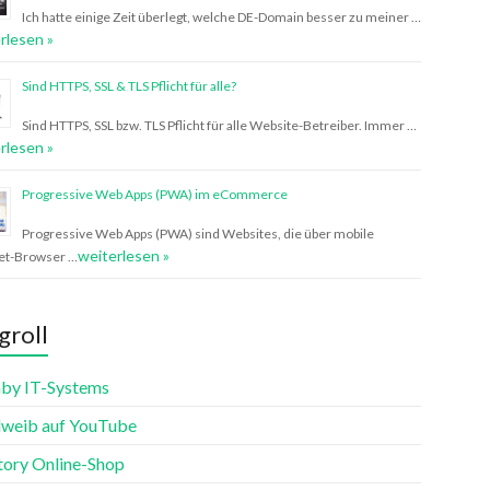
Ich hatte einige Zeit überlegt, welche DE-Domain besser zu meiner …
rlesen »
Sind HTTPS, SSL & TLS Pflicht für alle?
Sind HTTPS, SSL bzw. TLS Pflicht für alle Website-Betreiber. Immer …
rlesen »
Progressive Web Apps (PWA) im eCommerce
Progressive Web Apps (PWA) sind Websites, die über mobile
weiterlesen »
net-Browser …
groll
aby IT-Systems
weib auf YouTube
tory Online-Shop