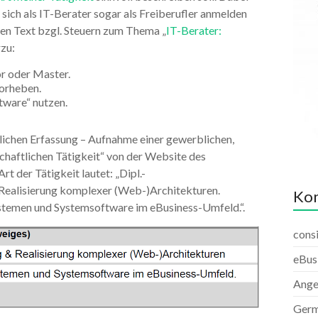
 sich als IT-Berater sogar als Freiberufler anmelden
nen Text bzgl. Steuern zum Thema „
IT-Berater:
rzu:
r oder Master.
vorheben.
tware“ nutzen.
rlichen Erfassung – Aufnahme einer gewerblichen,
schaftlichen Tätigkeit“ von der Website des
t der Tätigkeit lautet: „Dipl.-
Realisierung komplexer (Web-)Architekturen.
Kon
ystemen und Systemsoftware im eBusiness-Umfeld.“.
consi
eBus
Ange
Germ