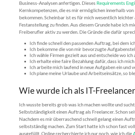
Business-Analysen anfertigen. Dieses
Requirements Engi
Kernkompetenzen, die es mir ermöglichen innerhalb von 
bekommen. Scheinbar ist es für mich wesentlich leichter
Festanstellung zu finden. Aus diesem Grunde habe ich mich
Freiberufler aktiv zu werden. Die Gründe die dafür sprec
Ich finde schnell den passenden Auftrag, bei dem ic
Ich bekomme die von mir bevorzugte Aufgabenstellu
Ich wähle Firmen gezielt aus und entscheide wo ich a
Ich erhalte eine faire Bezahlung dafür, dass ich mic
Ich arbeite mich laufend in neue Aufgaben ein und v
Ich plane meine Urlaube und Arbeitseinsätze, so ble
Wie wurde ich als IT-Freelance
Ich wusste bereits grob was ich machen wollte und such
Selbstständigkeit einen Auftrag als Freelancer. Schon sei
Nachdem es mir überraschend schnell gelang einen Auftra
selbstständig machen. Zum Start hatte ich schon fast v
ausgefüllt. Online recherchierte ich nur noch, wie ich die
A