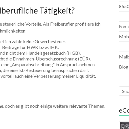
8650
iberufliche Tätigkeit?
e steuerliche Vorteile. Als Freiberufler profitiere ich
Fon 
hmlichkeiten:
Mobi
t ich zahle keine Gewerbesteuer.
mir Beiträge für HWK bzw. IHK.
G und nicht dem Handelsgesetzbuch (HGB).
Mail:
reicht die Einnahmen-Überschussrechnung (EÜR).
eine „Ansparabschreibung“ in Anspruch nehmen.
Blog:
, die eine Ist-Besteuerung beanspruchen darf.
vorteil auch eine Verbesserung meiner Liquidität.
he, doch es gibt noch einige weitere relevante Themen,
eC