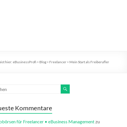
ist hier:
eBusinessProfi
>
Blog
>
Freelancer
>
Mein Start als Freiberufler
ueste Kommentare
bbörsen für Freelancer • eBusiness Management
zu