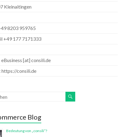
7 Kleinaitingen
+49 8203 959765
l +49 177 7171333
 eBusiness [at] consili.de
 https://consili.de
ommerce Blog
Bedeutung von „consili“?