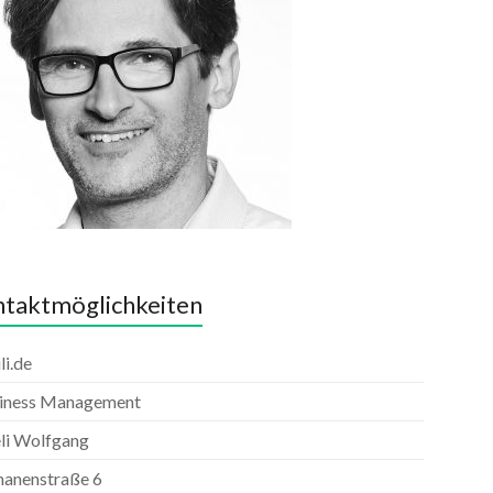
taktmöglichkeiten
li.de
iness Management
li Wolfgang
anenstraße 6