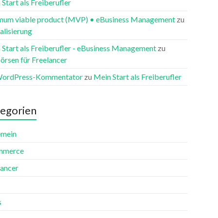
Start als Freiberufler
mum viable product (MVP) • eBusiness Management
zu
alisierung
 Start als Freiberufler - eBusiness Management
zu
örsen für Freelancer
WordPress-Kommentator
zu
Mein Start als Freiberufler
egorien
emein
mmerce
lancer
s