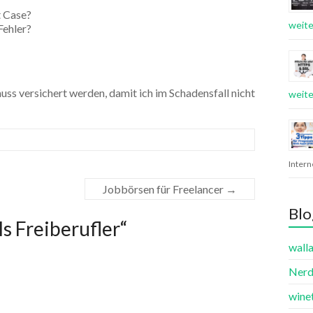
t Case?
weite
Fehler?
ss versichert werden, damit ich im Schadensfall nicht
weite
Inter
Jobbörsen für Freelancer
→
Blo
ls Freiberufler
“
wall
Nerd
wine