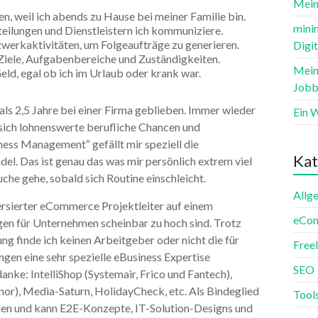
Mein 
, weil ich abends zu Hause bei meiner Familie bin.
mini
eilungen und Dienstleistern ich kommuniziere.
zwerkaktivitäten, um Folgeaufträge zu generieren.
Digit
Ziele, Aufgabenbereiche und Zuständigkeiten.
Mein
d, egal ob ich im Urlaub oder krank war.
Jobb
r als 2,5 Jahre bei einer Firma geblieben. Immer wieder
Ein 
ich lohnenswerte berufliche Chancen und
ess Management“ gefällt mir speziell die
Kat
. Das ist genau das was mir persönlich extrem viel
che gehe, sobald sich Routine einschleicht.
Allg
 versierter eCommerce Projektleiter auf einem
eCo
n für Unternehmen scheinbar zu hoch sind. Trotz
ng finde ich keinen Arbeitgeber oder nicht die für
Free
ungen eine sehr spezielle eBusiness Expertise
SEO
nke: IntelliShop (Systemair, Frico und Fantech),
, Media-Saturn, HolidayCheck, etc. Als Bindeglied
Tool
ien und kann E2E-Konzepte, IT-Solution-Designs und