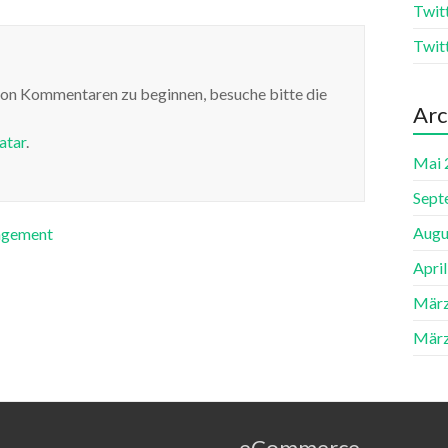
Twit
Twit
von Kommentaren zu beginnen, besuche bitte die
Arc
atar
.
Mai 
Sept
Augu
nagement
Apri
März
März
eCommerce